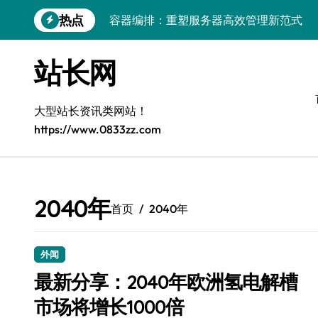
跳
热点
容器编排：重塑服务器高效管理新范式
转
到
鸿蒙生态创新：平台融合赋能创业增长
内
站长网
容
跨界融合驱动站长技术架构创新
科技赋能精细化运营，释放媒体生态新价
大型站长资讯类网站！
https://www.0833zz.com
基于容器编排的高可用服务器分类系统构
平台创业：技术驱动生态闭环构建
跨界融合，云智驱动站长新变革
2040年
首页
2040年
量子算法赋能精细化运营，点燃创作者经
优化核心工具链，建站效能倍增实战秘籍
外闻
容器协同编排：构建高效服务器环境
最新分享：2040年欧洲氢电解槽
市场将增长1000倍