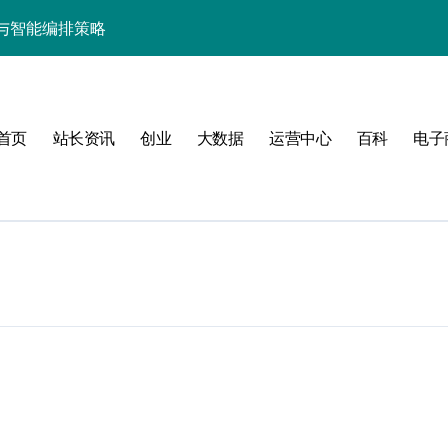
与智能编排策略
的科技新引擎
编排架构实践解密]
首页
站长资讯
创业
大数据
运营中心
百科
电子
值
建
运维安全新防线