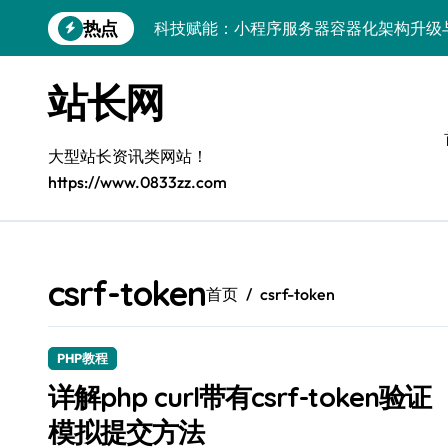
跳
热点
科技赋能：小程序服务器容器化架构升级
转
到
容器化融合智能编排：解锁高可用服务器
内
站长网
容
科技赋能测试：[客户端协同下容器部署与
容器协同编排：构建高效服务器环境
大型站长资讯类网站！
https://www.0833zz.com
容器编排：重塑服务器高效管理新范式
鸿蒙生态创新：平台融合赋能创业增长
跨界融合驱动站长技术架构创新
csrf-token
首页
csrf-token
科技赋能精细化运营，释放媒体生态新价
基于容器编排的高可用服务器分类系统构
PHP教程
容器技术融合编排策略：以科技之力筑牢
详解php curl带有csrf-token验证
模拟提交方法