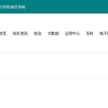
与智能编排策略
的科技新引擎
编排架构实践解密]
首页
站长资讯
创业
大数据
运营中心
百科
电子
值
建
运维安全新防线