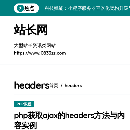
跳
热点
科技赋能：小程序服务器容器化架构升级
转
到
容器化融合智能编排：解锁高可用服务器
内
站长网
容
科技赋能测试：[客户端协同下容器部署与
容器协同编排：构建高效服务器环境
大型站长资讯类网站！
https://www.0833zz.com
容器编排：重塑服务器高效管理新范式
鸿蒙生态创新：平台融合赋能创业增长
跨界融合驱动站长技术架构创新
headers
首页
headers
科技赋能精细化运营，释放媒体生态新价
基于容器编排的高可用服务器分类系统构
PHP教程
容器技术融合编排策略：以科技之力筑牢
php获取ajax的headers方法与内
容实例