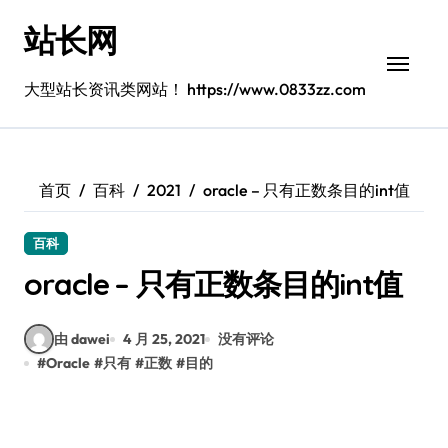
跳
站长网
转
到
内
大型站长资讯类网站！ https://www.0833zz.com
容
首页
百科
2021
oracle – 只有正数条目的int值
百科
oracle – 只有正数条目的int值
由 dawei
4 月 25, 2021
没有评论
#
Oracle
#
只有
#
正数
#
目的