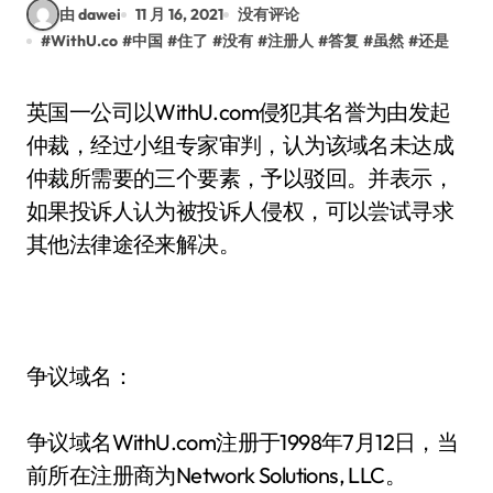
由 dawei
11 月 16, 2021
没有评论
#
WithU.co
#
中国
#
住了
#
没有
#
注册人
#
答复
#
虽然
#
还是
英国一公司以WithU.com侵犯其名誉为由发起
仲裁，经过小组专家审判，认为该域名未达成
仲裁所需要的三个要素，予以驳回。并表示，
如果投诉人认为被投诉人侵权，可以尝试寻求
其他法律途径来解决。
争议域名：
争议域名WithU.com注册于1998年7月12日，当
前所在注册商为Network Solutions, LLC。