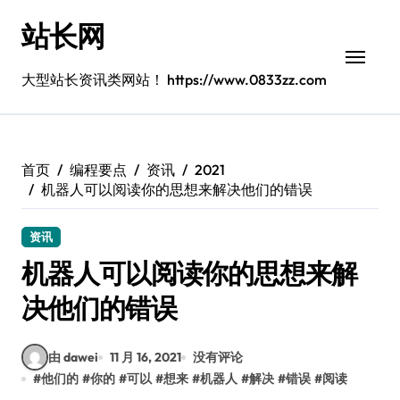
跳
站长网
转
到
内
大型站长资讯类网站！ https://www.0833zz.com
容
首页
编程要点
资讯
2021
机器人可以阅读你的思想来解决他们的错误
资讯
机器人可以阅读你的思想来解
决他们的错误
由 dawei
11 月 16, 2021
没有评论
#
他们的
#
你的
#
可以
#
想来
#
机器人
#
解决
#
错误
#
阅读