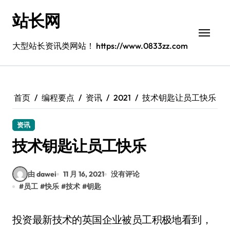
跳
站长网
转
到
内
大型站长资讯类网站！ https://www.0833zz.com
容
首页
编程要点
资讯
2021
技术钥匙让员工快乐
资讯
技术钥匙让员工快乐
由 dawei
11 月 16, 2021
没有评论
#
员工
#
快乐
#
技术
#
钥匙
投资最新技术的英国企业被员工积极地看到，