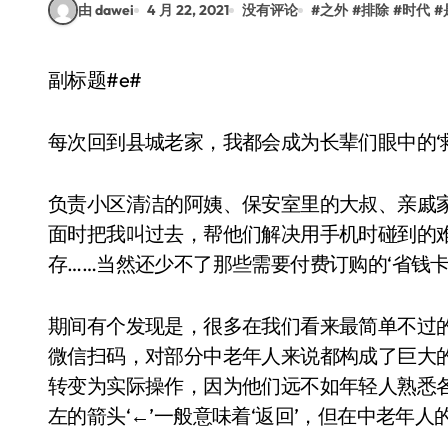
由 dawei
4 月 22, 2021
没有评论
#
之外
#
排除
#
时代
#
副标题#e#
每次回到县城老家，我都会成为长辈们眼中的‘
负责小区清洁的阿姨、保安室里的大叔、亲戚
面时把我叫过去，帮他们解决用手机时碰到的
存……当然还少不了那些需要付费订购的‘省钱卡’
期间有个发现是，很多在我们看来最简单不过
微信扫码，对部分中老年人来说都构成了巨大
转变为实际操作，因为他们远不如年轻人熟悉
左的箭头‘←’一般意味着‘返回’，但在中老年