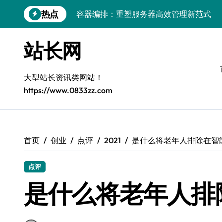
跳
热点
容器编排：重塑服务器高效管理新范式
转
到
鸿蒙生态创新：平台融合赋能创业增长
内
站长网
容
跨界融合驱动站长技术架构创新
科技赋能精细化运营，释放媒体生态新价
大型站长资讯类网站！
https://www.0833zz.com
基于容器编排的高可用服务器分类系统构
平台创业：技术驱动生态闭环构建
跨界融合，云智驱动站长新变革
首页
创业
点评
2021
是什么将老年人排除在智
量子算法赋能精细化运营，点燃创作者经
点评
优化核心工具链，建站效能倍增实战秘籍
是什么将老年人排
容器协同编排：构建高效服务器环境