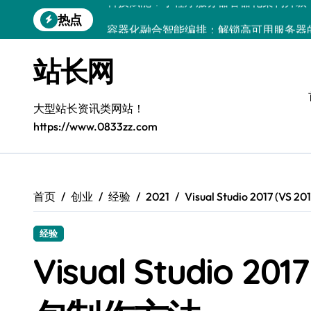
跳
热点
容器化融合智能编排：解锁高可用服务器
转
到
科技赋能测试：[客户端协同下容器部署与
内
站长网
容
容器协同编排：构建高效服务器环境
容器编排：重塑服务器高效管理新范式
大型站长资讯类网站！
https://www.0833zz.com
鸿蒙生态创新：平台融合赋能创业增长
跨界融合驱动站长技术架构创新
科技赋能精细化运营，释放媒体生态新价
首页
创业
经验
2021
Visual Studio 2017 
基于容器编排的高可用服务器分类系统构
经验
容器技术融合编排策略：以科技之力筑牢
Visual Studio 2