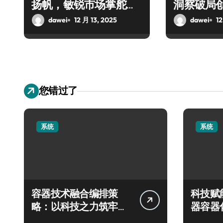
扬帆，敏锐市场掌舵，
洞察破局
共启创业新程
dawei
12 月 13, 2025
dawei
12
您错过了
系统
系统
容器技术融合编排策
科技赋
略：以科技之力筑牢运
器容器
维安全新防线
能编排