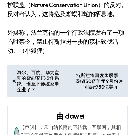
护联盟（Nature Conservation Union）的反对。
反对者认为，这将危及蜥蜴和蛇的栖息地。
外媒称，法兰克福的一个行政法院发布了一项
临时禁令，禁止特斯拉进一步的森林砍伐活
动。（小狐狸）
文
海尔、百度、华为盘
特斯拉将再发售股票
踞的智能家居操作系
章
融资50亿美元 9月份
统，谁拿下传统家电
刚融资50亿美元
企业了？
导
航
由
dawei
【声明】：乐山站长网内容转载自互联网，其相