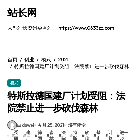
跳
站长网
转
到
内
大型站长资讯类网站！ https://www.0833zz.com
容
首页
创业
模式
2021
特斯拉德国建厂计划受阻：法院禁止进一步砍伐森林
模式
特斯拉德国建厂计划受阻：法
院禁止进一步砍伐森林
由 dawei
4 月 25, 2021
没有评论
受
建
德
森
法
特
砍
禁
计
进一
#
#
#
#
#
#
#
#
#
#
阻
厂
国
林
院
斯
伐
止
划
步