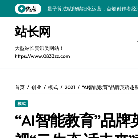
跳
热点
量子算法赋能精细化运营，点燃创作者经
转
到
优化核心工具链，建站效能倍增实战秘籍
内
站长网
容
容器协同编排：构建高效服务器环境
大型站长资讯类网站！
https://www.0833zz.com
首页
创业
模式
2021
“AI智能教育”品牌英语
模式
“AI智能教育”品