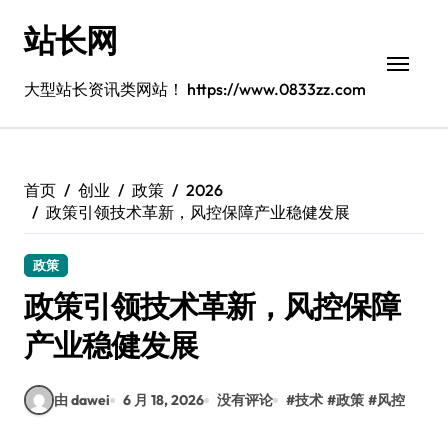
跳
站长网
转
到
内
大型站长资讯类网站！ https://www.0833zz.com
容
首页
创业
政策
2026
政策引领技术革新，风控保障产业稳健发展
政策
政策引领技术革新，风控保障
产业稳健发展
由 dawei
6 月 18, 2026
没有评论
#
技术
#
政策
#
风控