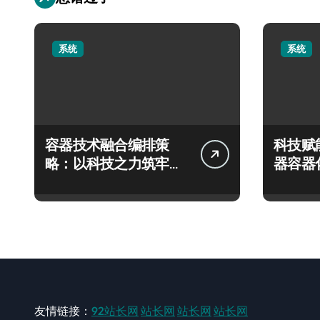
系统
系统
容器技术融合编排策
科技赋
略：以科技之力筑牢运
器容器
维安全新防线
能编排
友情链接：
92站长网
站长网
站长网
站长网