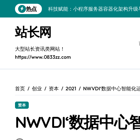
跳
热点
科技赋能：小程序服务器容器化架构升级
转
到
容器化融合智能编排：解锁高可用服务器
内
站长网
容
科技赋能测试：[客户端协同下容器部署与
容器协同编排：构建高效服务器环境
大型站长资讯类网站！
https://www.0833zz.com
容器编排：重塑服务器高效管理新范式
鸿蒙生态创新：平台融合赋能创业增长
跨界融合驱动站长技术架构创新
首页
创业
资本
2021
NWVDI‘数据中心智能化
科技赋能精细化运营，释放媒体生态新价
资本
基于容器编排的高可用服务器分类系统构
NWVDI‘数据中
容器技术融合编排策略：以科技之力筑牢