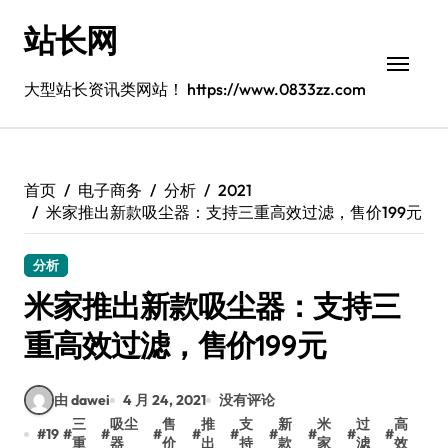
跳
站长网
转
到
内
大型站长资讯类网站！ https://www.0833zz.com
容
首页
电子商务
分析
2021
米家推出新款吸尘器：支持三重高效过滤，售价199元
分析
米家推出新款吸尘器：支持三
重高效过滤，售价199元
由 dawei
4 月 24, 2021
没有评论
三
吸尘
售
推
支
新
米
过
高
#
19
#
#
#
#
#
#
#
#
#
重
器
价
出
持
款
家
滤
效