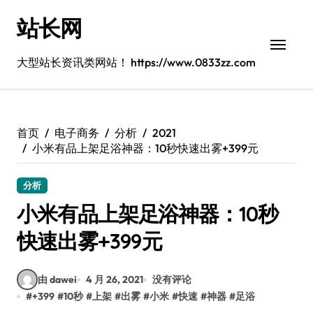
跳
站长网
转
到
内
大型站长资讯类网站！ https://www.0833zz.com
容
首页
电子商务
分析
2021
小米有品上架足浴神器：10秒快速出雾+399元
分析
小米有品上架足浴神器：10秒
快速出雾+399元
由 dawei
4 月 26, 2021
没有评论
#
+399
#
10秒
#
上架
#
出雾
#
小米
#
快速
#
神器
#
足浴