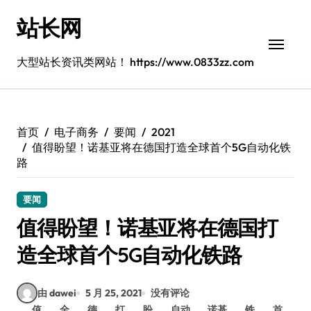
跳
站长网
转
到
内
大型站长资讯类网站！ https://www.0833zz.com
容
首页
电子商务
要闻
2021
值得盼望！诺基亚将在德国打造全球首个5G自动化铁
路
要闻
值得盼望！诺基亚将在德国打
造全球首个5G自动化铁路
由 dawei
5 月 25, 2021
没有评论
值
全
德
打
盼
自动
诺基
铁
首