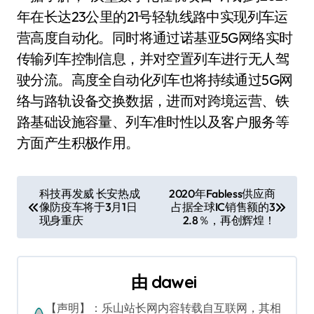
年在长达23公里的21号轻轨线路中实现列车运
营高度自动化。同时将通过诺基亚5G网络实时
传输列车控制信息，并对空置列车进行无人驾
驶分流。高度全自动化列车也将持续通过5G网
络与路轨设备交换数据，进而对跨境运营、铁
路基础设施容量、列车准时性以及客户服务等
方面产生积极作用。
文
科技再发威 长安热成
2020年Fabless供应商
像防疫车将于3月1日
占据全球IC销售额的3
章
现身重庆
2.8％，再创辉煌！
导
航
由
dawei
【声明】：乐山站长网内容转载自互联网，其相