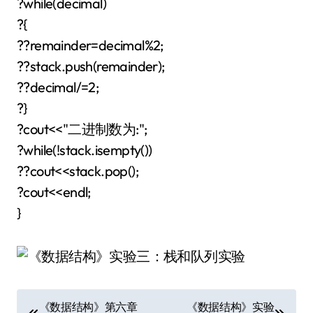
?while(decimal)
?{
??remainder=decimal%2;
??stack.push(remainder);
??decimal/=2;
?}
?cout<<"二进制数为:";
?while(!stack.isempty())
??cout<<stack.pop();
?cout<<endl;
}
文
《数据结构》第六章
《数据结构》实验