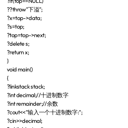
?if(top==NULL)
??throw"下溢";
?x=top->data;
?s=top;
?top=top->next;
?delete s;
?return x;
}
void main()
{
?linkstack stack;
?int decimal;//十进制数字
?int remainder;//余数
?cout<<"输入一个十进制数字:";
?cin>>decimal;