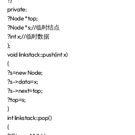
?}
private:
?Node *top;
?Node *s;//临时结点
?int x;//临时数据
};
void linkstack::push(int x)
{
?s=new Node;
?s->data=x;
?s->next=top;
?top=s;
}
int linkstack::pop()
{