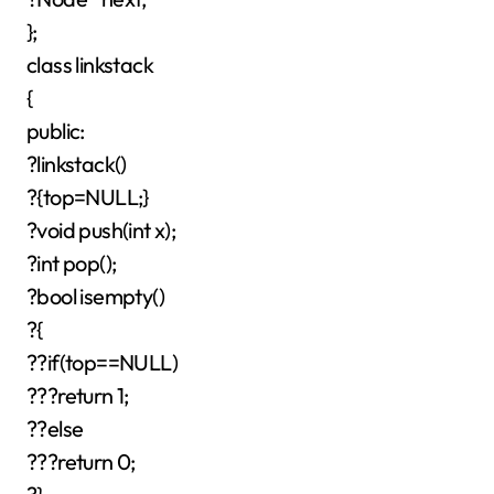
};
class linkstack
{
public:
?linkstack()
?{top=NULL;}
?void push(int x);
?int pop();
?bool isempty()
?{
??if(top==NULL)
???return 1;
??else
???return 0;