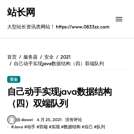
跳
站长网
转
到
内
大型站长资讯类网站！ https://www.0833zz.com
容
首页
服务器
安全
2021
自己动手实现java数据结构（四）双端队列
安全
自己动手实现java数据结构
（四）双端队列
由 dawei
4 月 25, 2021
没有评论
#
Java
#
动手
#
双端
#
实现
#
数据结构
#
自己
#
队列