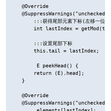
    @Override

    @SuppressWarnings("unchecked" 
        :::获得尾部元素下标(左移一位)

        int lastIndex = getMod(thi
        :::设置尾部下标

        this.tail = lastIndex;

         E peekHead() {

        return (E).head];

    }

    @Override

    @SuppressWarnings("unchecked" 
        .elements[lastIndex];
