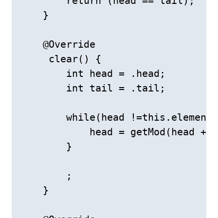
        return (head == tail);

    }

    @Override

     clear() {

        int head = .head;

        int tail = .tail;

        while(head !=this.elements
            head = getMod(head + 1
        }

        ;

    }
