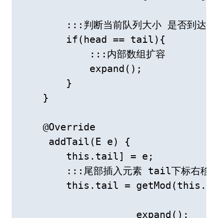
        :::判断当前队列大小 是否到达临
        if(head == tail){

            :::内部数组扩容

            expand();

        }

    }

    @Override

     addTail(E e) {

        this.tail] = e;

        :::尾部插入元素 tail下标右移一
        this.tail = getMod(this.ta
                    expand();
