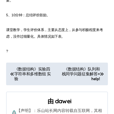
案。
5、10分钟：总结评价鼓励。
课堂教学，学生评价体系，主要从态度上，从参与积极程度来考
虑，没作过细量化。具体情况如下表。
?
文
《数据结构》实验四
《数据结构》队列和
字符串和多维数组 实
栈同学问题征集解答=
章
验
help!
导
航
由
dawei
【声明】：乐山站长网内容转载自互联网，其相