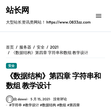
跳
站长网
转
到
内
大型站长资讯类网站！ https://www.0833zz.com
容
首页
服务器
安全
2021
《数据结构》第四章 字符串和数组 教学设计
安全
《数据结构》第四章 字符串和
数组 教学设计
由 dawei
5 月 15, 2021
没有评论
#
字符串
#
教学设计
#
数据结构
#
数组
#
第四章