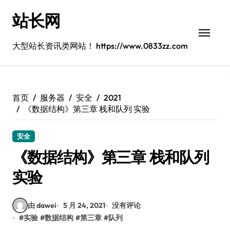
跳
站长网
转
到
内
大型站长资讯类网站！ https://www.0833zz.com
容
首页
服务器
安全
2021
《数据结构》第三章 栈和队列 实验
安全
《数据结构》第三章 栈和队列
实验
由 dawei
5 月 24, 2021
没有评论
#
实验
#
数据结构
#
第三章
#
队列