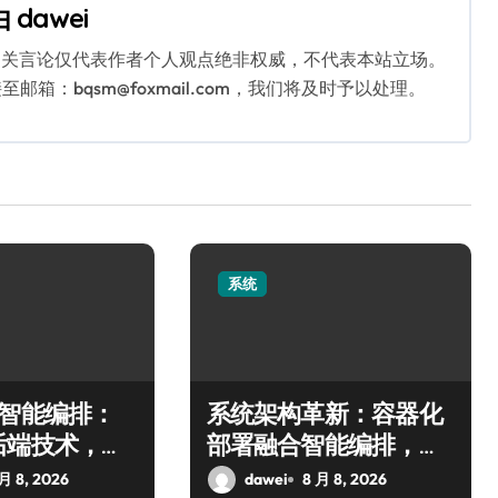
由
dawei
相关言论仅代表作者个人观点绝非权威，不代表本站立场。
：bqsm@foxmail.com，我们将及时予以处理。
系统
+智能编排：
系统架构革新：容器化
后端技术，服
部署融合智能编排，筑
跃升新高度
牢科技安全防线
 月 8, 2026
dawei
8 月 8, 2026