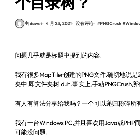
个目录树？
由 dawei
4 月 23, 2021
没有评论
#
PNGCrush
#
Windo
问题几乎就是标题中提到的内容.
我有很多MapTiler创建的PNG文件.确切地说
夹中,即文件夹树,duh.事实上,手动PNGCrus
有人有算法分享给我吗？一个可以递归粉碎所有
我有一台Windows PC,并且喜欢用Java或
可能没问题.