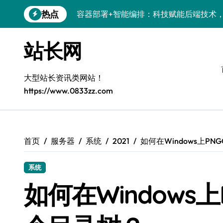
跳
热点
容器部署+智能编排：科技赋能后端技术
转
到
系统架构革新：容器化部署融合智能编排
内
站长网
容
科技向善：无障碍系统容器化部署的包容
科技赋能：系统容器智能编排，优化运维
大型站长资讯类网站！
https://www.0833zz.com
技术赋能：编排工具驱动的系统容器化部
科技赋能电商：系统级容器化部署，智优
容器技术赋能系统革新：智能编排驱动科
首页
服务器
系统
2021
如何在Windows上PNG
科技赋能安全：容器技术与编排策略重塑
系统
容器编排赋能：多媒体系统高效服务器架
如何在Windows上P
科技赋能：系统容器深度优化，高效编排