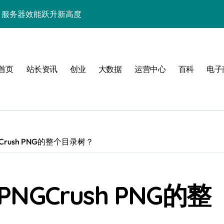
，服务器效能跃升新高度
，筑牢科技安全防线
性编排新范式
首页
站长资讯
创业
大数据
运营中心
百科
电子
提升客户体验
署与资源优化策略
编排激增服务器效能
技效能跃升
Crush PNG的整个目录树？
服务器管理新效能
构技术革新
NGCrush PNG的整
提升服务器交互效能