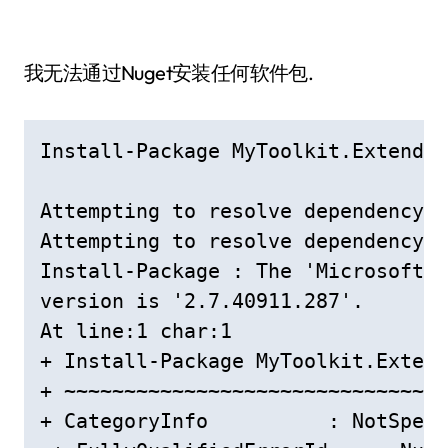
我无法通过Nuget安装任何软件包.
Install-Package MyToolkit.Extended

Attempting to resolve dependency '
Attempting to resolve dependency '
Install-Package : The 'Microsoft.B
version is '2.7.40911.287'.

At line:1 char:1

+ Install-Package MyToolkit.Extend
+ ~~~~~~~~~~~~~~~~~~~~~~~~~~~~~~~~
+ CategoryInfo          : NotSpeci