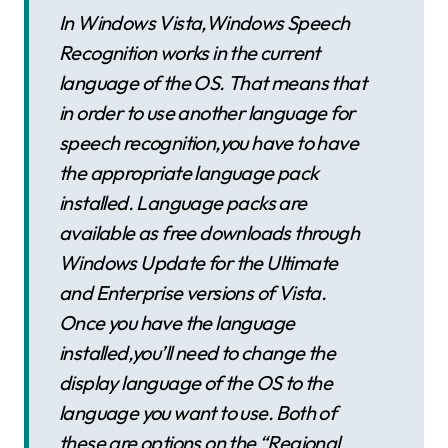
In Windows Vista,Windows Speech
Recognition works in the current
language of the OS. That means that
in order to use another language for
speech recognition,you have to have
the appropriate language pack
installed. Language packs are
available as free downloads through
Windows Update for the Ultimate
and Enterprise versions of Vista.
Once you have the language
installed,you’ll need to change the
display language of the OS to the
language you want to use. Both of
these are options on the “Regional