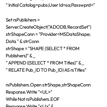
" Initial Catalog=pubs;User Id=sa;Passwprd="
Set rsPublishers =
Server.CreateObject("ADODB.RecordSet")
strShapeConn = "Provider=MSDataShape;
Data " & strConn
strShape = "SHAPE {SELECT * FROM
Publishers}" & _
" APPEND ({SELECT * FROM Titles}" & _
" RELATE Pub_ID TO Pub_ID) AS rsTitles"
rsPublishers.Open strShape,strShapeConn
Response.Write "<UL>"
While Not rsPublishers.EOF
Response.Write "<LI>" &