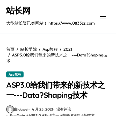
跳
站长网
转
到
内
大型站长资讯类网站！ https://www.0833zz.com
容
首页
站长学院
Asp教程
2021
ASP3.0给我们带来的新技术之一---Data?Shaping技
术
Asp教程
ASP3.0给我们带来的新技术之
一---Data?Shaping技术
由 dawei
4 月 25, 2021
没有评论
#
---Data
#
ASP3.0
#
Sh
#
之一
#
带来
#
我们
#
新技术