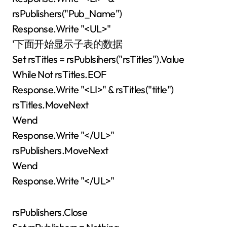
rsPublishers("Pub_Name")
Response.Write "<UL>"
'下面开始显示子表的数据
Set rsTitles = rsPublsihers("rsTitles").Value
While Not rsTitles.EOF
Response.Write "<LI>" & rsTitles("title")
rsTitles.MoveNext
Wend
Response.Write "</UL>"
rsPublishers.MoveNext
Wend
Response.Write "</UL>"
rsPublishers.Close