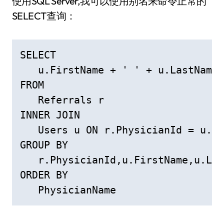
使用SQL Server,我可以使用别名来命令正常的
SELECT查询：
SELECT   

   u.FirstName + ' ' + u.LastName 
FROM     

   Referrals r 

INNER JOIN

   Users u ON r.PhysicianId = u.Id

GROUP BY 

   r.PhysicianId,u.FirstName,u.Las
ORDER BY 

   PhysicianName