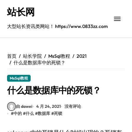
跳
站长网
转
到
内
大型站长资讯类网站！ https://www.0833zz.com
容
首页
站长学院
MsSql教程
2021
什么是数据库中的死锁？
MsSql教程
什么是数据库中的死锁？
由 dawei
4 月 24, 2021
没有评论
#
中的
#
什么
#
数据库
#
死锁