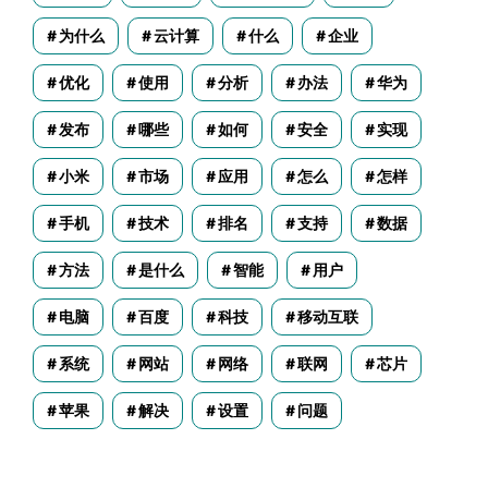
为什么
云计算
什么
企业
优化
使用
分析
办法
华为
发布
哪些
如何
安全
实现
小米
市场
应用
怎么
怎样
-----------------------------------+--
                                   | k
手机
技术
排名
支持
数据
-----------------------------------+--
方法
是什么
智能
用户
ward_id,metaward_achiever_alias_id | m
                                   | P
电脑
百度
科技
移动互联
-----------------------------------+-
系统
网站
网络
联网
芯片
苹果
解决
设置
问题