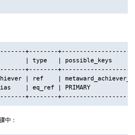
-------+--------+--------------------
       | type   | possible_keys      
-------+--------+--------------------
hiever | ref    | metaward_achiever_a
ias    | eq_ref | PRIMARY            
-------+--------+--------------------
步骤中：