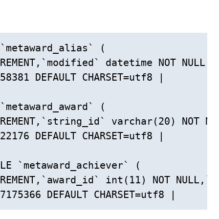
`metaward_alias` (

REMENT,`modified` datetime NOT NULL,`
58381 DEFAULT CHARSET=utf8 | 

`metaward_award` (

REMENT,`string_id` varchar(20) NOT NU
22176 DEFAULT CHARSET=utf8 | 

LE `metaward_achiever` (

REMENT,`award_id` int(11) NOT NULL,`a
7175366 DEFAULT CHARSET=utf8 |