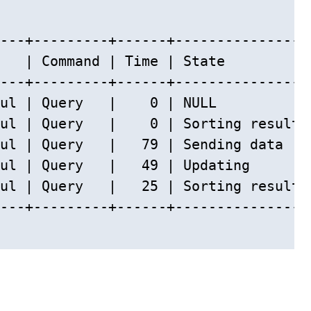
---+---------+------+----------------
   | Command | Time | State          
---+---------+------+----------------
ul | Query   |    0 | NULL           
ul | Query   |    0 | Sorting result 
ul | Query   |   79 | Sending data   
ul | Query   |   49 | Updating       
ul | Query   |   25 | Sorting result 
---+---------+------+----------------