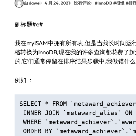
由 dawei
4 月 24, 2021
没有评论
#
InnoDB
#
很慢
#
排
副标题#e#
我在myISAM中拥有所有表,但是当我长时间
格转换为InnoDB,现在我的许多查询都花费了
的.它们通常停留在排序结果步骤中.我做错什
例如 ：
SELECT * FROM `metaward_achiever
 INNER JOIN `metaward_alias` ON 
 WHERE `metaward_achiever`.`awar
 ORDER BY `metaward_achiever`.`m