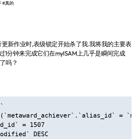
序
#
真的
运行更新作业时,表级锁定开始杀了我.我将我的主要表
超过1分钟来完成它们在myISAM上几乎是瞬间完成
么了吗？
` 

(`metaward_achiever`.`alias_id` = `met
d_id` = 1507  

odified` DESC 
