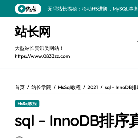
跳
热点
无码站长揭秘：移动H5进阶，MySQL事
转
到
量子科技视角下：MySQL事务处理实战
内
站长网
容
MySQL进阶实战：解锁后端事务处理与
技术赋能站长：MySQL事务控制深度解
大型站长资讯类网站！
https://www.0833zz.com
MySQL技术精要：后端事务掌控与科技
全栈视角：MySQL事务处理与控制，站
VR开发进阶：MySQL事务控制科技赋能
首页
站长学院
MsSql教程
2021
sql – Inno
移动H5站长进阶：MySQL事务控制科技
MsSql教程
MySQL事务精控+安全优化实战：站长必
sql – InnoDB
量子科技视角下：MySQL事务控制与风