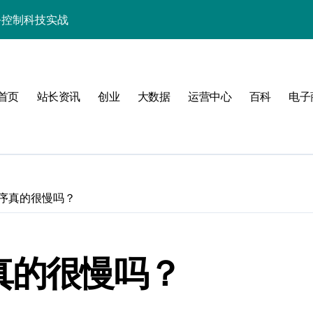
务控制科技实战
精要与技术创新
科技性能优化秘籍
首页
站长资讯
创业
大数据
运营中心
百科
电子
析与高效实战技巧
驱动性能跃升实战
长技术进阶必备
实战精要
DB排序真的很慢吗？
实战精要解析
备技术升级指南
排序真的很慢吗？
控合规的算法级解析