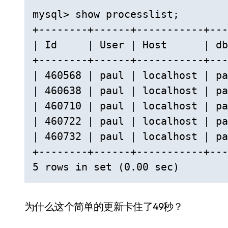
mysql> show processlist;

+--------+------+-----------+---
| Id     | User | Host      | db
+--------+------+-----------+---
| 460568 | paul | localhost | pa
| 460638 | paul | localhost | pa
| 460710 | paul | localhost | pa
| 460722 | paul | localhost | pa
| 460732 | paul | localhost | pa
+--------+------+-----------+---
5 rows in set (0.00 sec)
为什么这个简单的更新卡住了49秒？