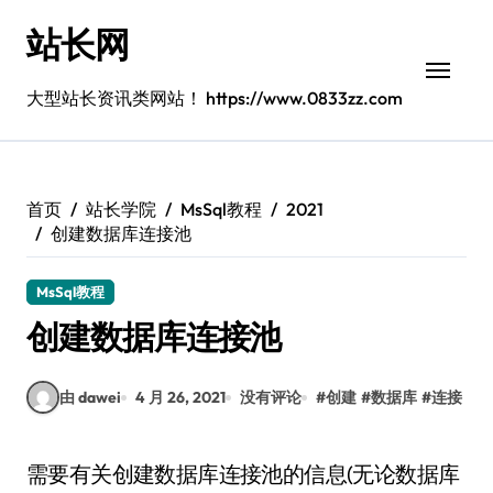
跳
站长网
转
到
内
大型站长资讯类网站！ https://www.0833zz.com
容
首页
站长学院
MsSql教程
2021
创建数据库连接池
MsSql教程
创建数据库连接池
由 dawei
4 月 26, 2021
没有评论
#
创建
#
数据库
#
连接
需要有关创建数据库连接池的信息(无论数据库