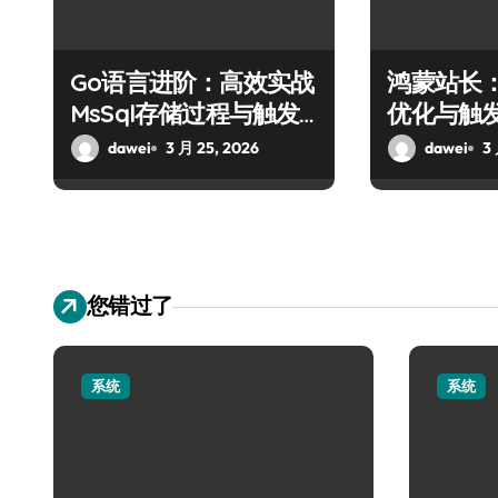
Go语言进阶：高效实战
鸿蒙站长：
MsSql存储过程与触发
优化与触
器
dawei
3 月 25, 2026
dawei
3
您错过了
系统
系统