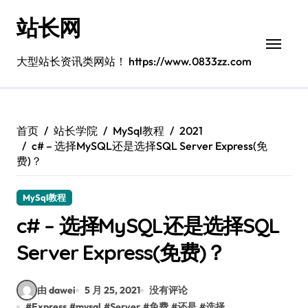
跳
站长网
转
到
内
大型站长资讯类网站！ https://www.0833zz.com
容
首页
站长学院
MySql教程
2021
c# – 选择MySQL还是选择SQL Server Express(免
费)？
MySql教程
c# – 选择MySQL还是选择SQL
Server Express(免费)？
由 dawei
5 月 25, 2021
没有评论
#
Express
#
mysql
#
Server
#
免费
#
还是
#
选择