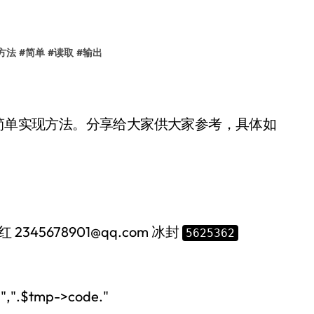
方法
#
简单
#
读取
#
输出
的简单实现方法。分享给大家供大家参考，具体如
红
2345678901@qq.com
冰封
5625362
",".$tmp->code."