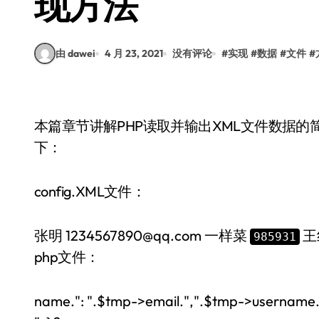
现方法
由 dawei
4 月 23, 2021
没有评论
#
实现
#
数据
#
文件
#
本篇章节讲解PHP读取并输出XML文件数据
下：
config.XML文件：
张明
1234567890@qq.com
一样菜
王
985931
php文件：
name.": ".$tmp->email.",".$tmp->username.