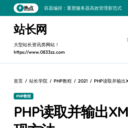
跳
热点
容器编排：重塑服务器高效管理新范式
转
到
鸿蒙生态创新：平台融合赋能创业增长
内
站长网
容
跨界融合驱动站长技术架构创新
科技赋能精细化运营，释放媒体生态新价
大型站长资讯类网站！
https://www.0833zz.com
基于容器编排的高可用服务器分类系统构
平台创业：技术驱动生态闭环构建
跨界融合，云智驱动站长新变革
首页
站长学院
PHP教程
2021
PHP读取并输出
量子算法赋能精细化运营，点燃创作者经
PHP教程
优化核心工具链，建站效能倍增实战秘籍
PHP读取并输出X
容器协同编排：构建高效服务器环境