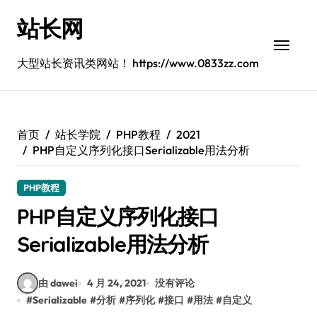
跳
站长网
转
到
内
大型站长资讯类网站！ https://www.0833zz.com
容
首页
站长学院
PHP教程
2021
PHP自定义序列化接口Serializable用法分析
PHP教程
PHP自定义序列化接口
Serializable用法分析
由 dawei
4 月 24, 2021
没有评论
#
Serializable
#
分析
#
序列化
#
接口
#
用法
#
自定义