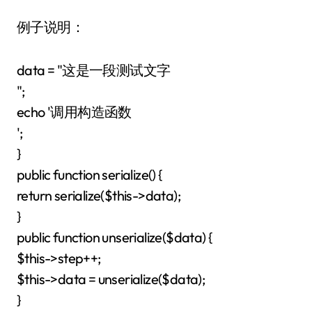
例子说明：
data = "这是一段测试文字
";
echo '调用构造函数
';
}
public function serialize() {
return serialize($this->data);
}
public function unserialize($data) {
$this->step++;
$this->data = unserialize($data);
}