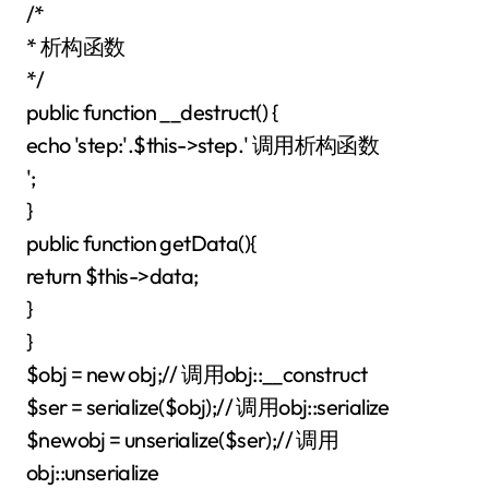
/*
* 析构函数
*/
public function __destruct() {
echo 'step:'.$this->step.' 调用析构函数
';
}
public function getData(){
return $this->data;
}
}
$obj = new obj;// 调用obj::__construct
$ser = serialize($obj);// 调用obj::serialize
$newobj = unserialize($ser);// 调用
obj::unserialize