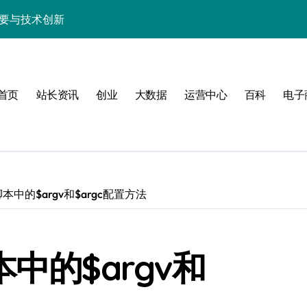
精要与技术创新
科技性能优化秘籍
析与高效实战技巧
首页
站长资讯
创业
大数据
运营中心
百科
电子
驱动性能跃升实战
长技术进阶必备
实战精要
实战精要解析
本中的$argv和$argc配置方法
备技术升级指南
控合规的算法级解析
中的$argv和