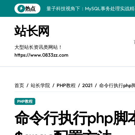
跳
热点
量子科技视角下：MySQL事务处理实战
转
到
MySQL进阶实战：解锁后端事务处理与
内
站长网
容
技术赋能站长：MySQL事务控制深度解
MySQL技术精要：后端事务掌控与科技
大型站长资讯类网站！
https://www.0833zz.com
全栈视角：MySQL事务处理与控制，站
VR开发进阶：MySQL事务控制科技赋能
移动H5站长进阶：MySQL事务控制科技
首页
站长学院
PHP教程
2021
命令行执行php脚
MySQL事务精控+安全优化实战：站长必
PHP教程
量子科技视角下：MySQL事务控制与风
命令行执行php脚本