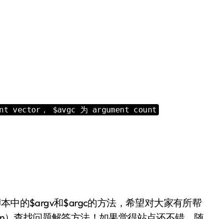
nt vector， $avgc 为 argument count
中的$argv和$argc的方法，希望对大家有所帮
.cn）查找问题解答方法！如果觉得站点还不错，随