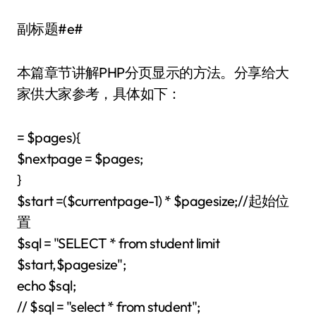
副标题#e#
本篇章节讲解PHP分页显示的方法。分享给大
家供大家参考，具体如下：
= $pages){
$nextpage = $pages;
}
$start =($currentpage-1) * $pagesize;//起始位
置
$sql = "SELECT * from student limit
$start,$pagesize";
echo $sql;
// $sql = "select * from student";