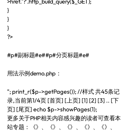
>href.'?'.http_build_query($_GET);
}
}
}
?>
#p#副标题#e##p#分页标题#e#
用法示例demo.php：
"; print_r($p->getPages()); //样式 共45条记
录,当前第1/4页 [首页] [上页] [1] [2] [3] .. [下
页] [尾页] echo $p->showPages(1);
更多关于PHP相关内容感兴趣的读者可查看本
站专题：《》、《》、《》、《》、《》、