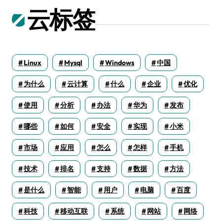
云标签
Linux
Mysql
Windows
中国
为什么
云计算
什么
企业
优化
使用
分析
办法
华为
发布
哪些
如何
安全
实现
小米
市场
应用
怎么
怎样
手机
技术
排名
支持
数据
方法
是什么
智能
用户
电脑
百度
科技
移动互联
系统
网站
网络