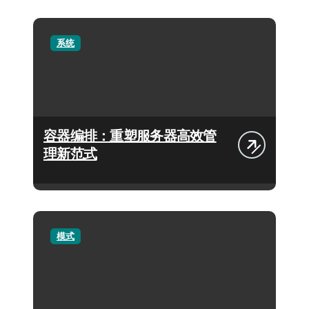
系统
容器编排：重塑服务器高效管
理新范式
模式