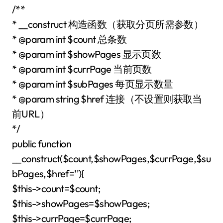
/**
* __construct 构造函数（获取分页所需参数）
* @param int $count 总条数
* @param int $showPages 显示页数
* @param int $currPage 当前页数
* @param int $subPages 每页显示数量
* @param string $href 连接（不设置则获取当
前URL）
*/
public function
__construct($count,$showPages,$currPage,$su
bPages,$href=''){
$this->count=$count;
$this->showPages=$showPages;
$this->currPage=$currPage;