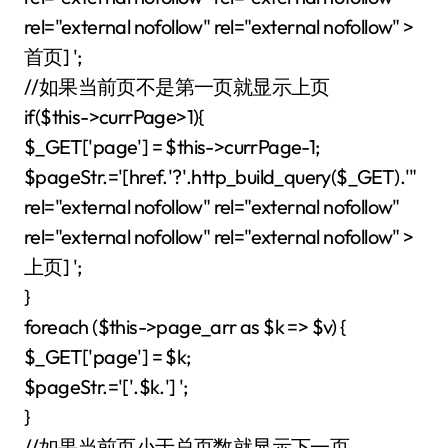
rel="external nofollow" rel="external nofollow" >
首页] ';
//如果当前页不是第一页就显示上页
if($this->currPage>1){
$_GET['page'] = $this->currPage-1;
$pageStr.='[href.'?'.http_build_query($_GET).'"
rel="external nofollow" rel="external nofollow"
rel="external nofollow" rel="external nofollow" >
上页] ';
}
foreach ($this->page_arr as $k => $v) {
$_GET['page'] = $k;
$pageStr.='['.$k.'] ';
}
//如果当前页小于总页数就显示下一页