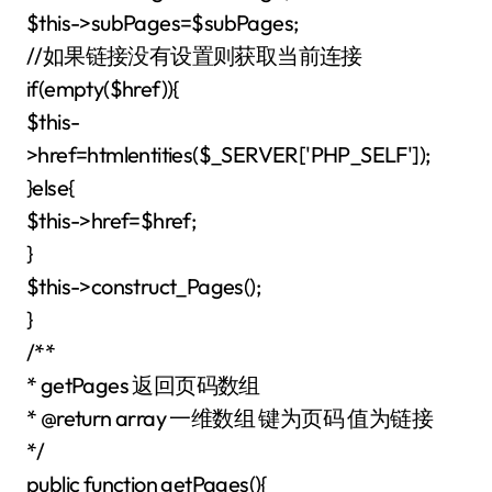
$this->subPages=$subPages;
//如果链接没有设置则获取当前连接
if(empty($href)){
$this-
>href=htmlentities($_SERVER['PHP_SELF']);
}else{
$this->href=$href;
}
$this->construct_Pages();
}
/**
* getPages 返回页码数组
* @return array 一维数组 键为页码 值为链接
*/
public function getPages(){