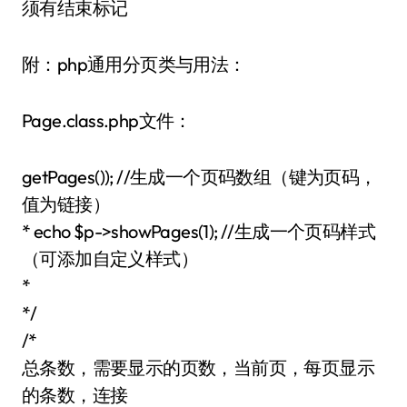
须有结束标记
附：php通用分页类与用法：
Page.class.php文件：
getPages()); //生成一个页码数组（键为页码，
值为链接）
* echo $p->showPages(1); //生成一个页码样式
（可添加自定义样式）
*
*/
/*
总条数，需要显示的页数，当前页，每页显示
的条数，连接