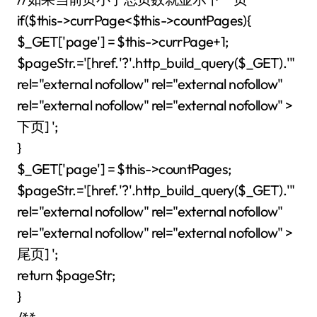
if($this->currPage<$this->countPages){
$_GET['page'] = $this->currPage+1;
$pageStr.='[href.'?'.http_build_query($_GET).'"
rel="external nofollow" rel="external nofollow"
rel="external nofollow" rel="external nofollow" >
下页] ';
}
$_GET['page'] = $this->countPages;
$pageStr.='[href.'?'.http_build_query($_GET).'"
rel="external nofollow" rel="external nofollow"
rel="external nofollow" rel="external nofollow" >
尾页] ';
return $pageStr;
}