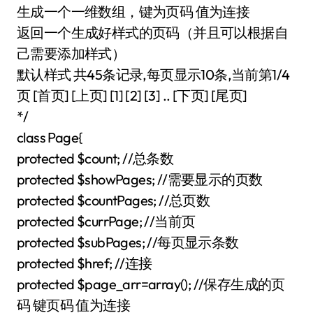
生成一个一维数组，键为页码 值为连接
返回一个生成好样式的页码（并且可以根据自
己需要添加样式）
默认样式 共45条记录,每页显示10条,当前第1/4
页 [首页] [上页] [1] [2] [3] .. [下页] [尾页]
*/
class Page{
protected $count; //总条数
protected $showPages; //需要显示的页数
protected $countPages; //总页数
protected $currPage; //当前页
protected $subPages; //每页显示条数
protected $href; //连接
protected $page_arr=array(); //保存生成的页
码 键页码 值为连接