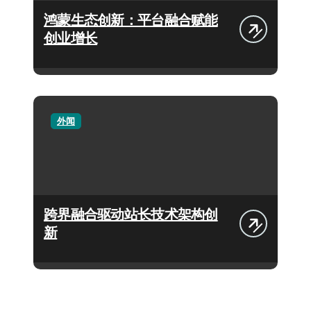
鸿蒙生态创新：平台融合赋能
创业增长
外闻
跨界融合驱动站长技术架构创
新