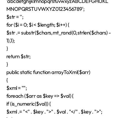
'abcdefghijklmnopqrstuvwxyzABCDEFGHIJKL
MNOPQRSTUVWXYZ0123456789';
$str = '';
for ($i = 0; $i < $length; $i++) {
$str .= substr($chars,mt_rand(0,strlen($chars) -
1),1);
}
return $str;
}
public static function arrayToXml($arr)
{
$xml = "
";
foreach ($arr as $key => $val) {
if (is_numeric($val)) {
$xml .= "<" . $key . ">" . $val . "</" . $key . ">";