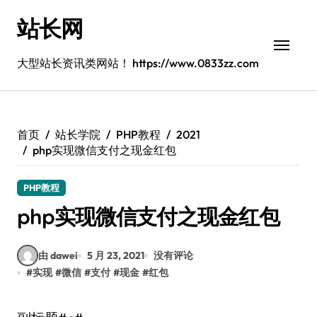
跳
站长网
转
到
内
大型站长资讯类网站！ https://www.0833zz.com
容
首页
站长学院
PHP教程
2021
php实现微信支付之现金红包
PHP教程
php实现微信支付之现金红包
由 dawei
5 月 23, 2021
没有评论
#
实现
#
微信
#
支付
#
现金
#
红包