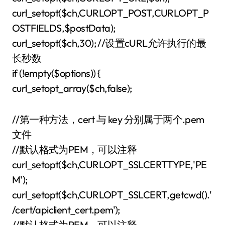
curl_setopt($ch,CURLOPT_POST,CURLOPT_P
OSTFIELDS,$postData);
curl_setopt($ch,30); //设置cURL允许执行的最
长秒数
if (!empty($options)) {
curl_setopt_array($ch,false);
//第一种方法，cert 与 key 分别属于两个.pem
文件
//默认格式为PEM，可以注释
curl_setopt($ch,CURLOPT_SSLCERTTYPE,'PE
M');
curl_setopt($ch,CURLOPT_SSLCERT,getcwd().'
/cert/apiclient_cert.pem');
//默认格式为PEM，可以注释