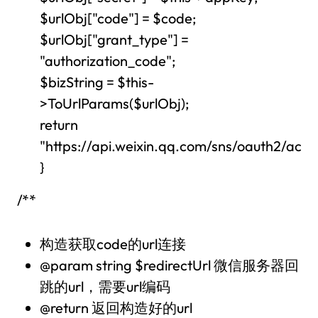
$urlObj["code"] = $code;
$urlObj["grant_type"] =
"authorization_code";
$bizString = $this-
>ToUrlParams($urlObj);
return
"https://api.weixin.qq.com/sns/oauth2/acce
}
/**
构造获取code的url连接
@param string $redirectUrl 微信服务器回
跳的url，需要url编码
@return 返回构造好的url