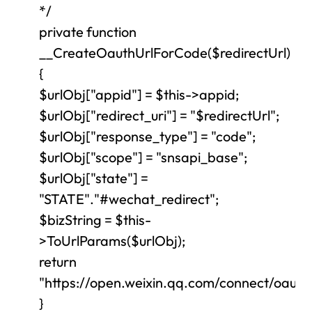
*/
private function
__CreateOauthUrlForCode($redirectUrl)
{
$urlObj["appid"] = $this->appid;
$urlObj["redirect_uri"] = "$redirectUrl";
$urlObj["response_type"] = "code";
$urlObj["scope"] = "snsapi_base";
$urlObj["state"] =
"STATE"."#wechat_redirect";
$bizString = $this-
>ToUrlParams($urlObj);
return
"https://open.weixin.qq.com/connect/oauth2
}