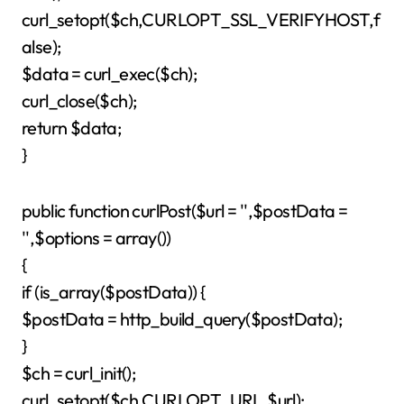
curl_setopt($ch,CURLOPT_SSL_VERIFYHOST,f
alse);
$data = curl_exec($ch);
curl_close($ch);
return $data;
}
public function curlPost($url = '',$postData =
'',$options = array())
{
if (is_array($postData)) {
$postData = http_build_query($postData);
}
$ch = curl_init();
curl_setopt($ch,CURLOPT_URL,$url);