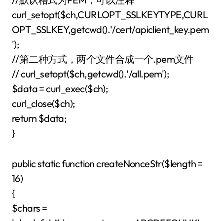
curl_setopt($ch,CURLOPT_SSLKEYTYPE,CURL
OPT_SSLKEY,getcwd().'/cert/apiclient_key.pem
');
//第二种方式，两个文件合成一个.pem文件
// curl_setopt($ch,getcwd().'/all.pem');
$data = curl_exec($ch);
curl_close($ch);
return $data;
}
public static function createNonceStr($length =
16)
{
$chars =