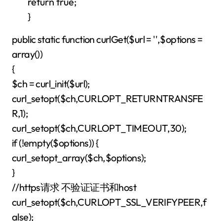
return true;
}
public static function curlGet($url = '',$options =
array())
{
$ch = curl_init($url);
curl_setopt($ch,CURLOPT_RETURNTRANSFE
R,1);
curl_setopt($ch,CURLOPT_TIMEOUT,30);
if (!empty($options)) {
curl_setopt_array($ch,$options);
}
//https请求 不验证证书和host
curl_setopt($ch,CURLOPT_SSL_VERIFYPEER,f
alse);