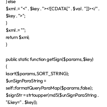
} else
$xml .= "<" . $key . "><![CDATA[" . $val . "]]></" .
$key . ">";
}
$xml .= "
";
return $xml;
}
public static function getSign($params,$key)
{
ksort($params,SORT_STRING);
$unSignParaString =
self::formatQueryParaMap($params,false);
$signStr = strtoupper(md5($unSignParaString .
"&key=" . $key));