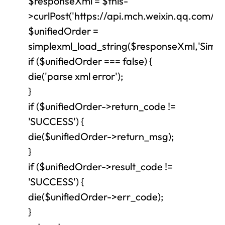
$responseXml = $this-
>curlPost('https://api.mch.weixin.qq.com/m
$unifiedOrder =
simplexml_load_string($responseXml,'Si
if ($unifiedOrder === false) {
die('parse xml error');
}
if ($unifiedOrder->return_code !=
'SUCCESS') {
die($unifiedOrder->return_msg);
}
if ($unifiedOrder->result_code !=
'SUCCESS') {
die($unifiedOrder->err_code);
}