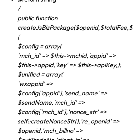
/
public function
createJsBizPackage($openid,$totalFee,$a
{
$config = array(
'mch_id' => $this->mchid,'appid' =>
$this->appid,'key' => $this->apiKey,);
$unified = array(
'wxappid' =>
$config['appid'],'send_name' =>
$sendName,'mch_id' =>
$config['mch_id'],'nonce_str' =>
self::createNonceStr(),'re_openid' =>
$openid,'mch_billno' =>
$outTradeNo,'client_ip' =>