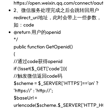
https://open.weixin.qq.com/connect/oauth2
2、微信服务处理完成之后会跳转回用户
redirect_uri地址，此时会带上一些参数，
如：code
@return 用户的openid
*/
public function GetOpenid()
{
//通过code获得openid
if (!isset($_GET['code'])){
//触发微信返回code码
$scheme = $_SERVER['HTTPS']=='on' ?
'https://' : 'http://';
$baseUrl =
urlencode($scheme.$_SERVER['HTTP_HOST