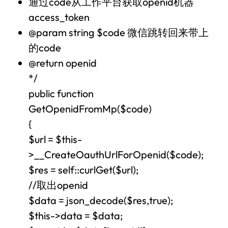
通过code从工作平台获取openid机器
access_token
@param string $code 微信跳转回来带上
的code
@return openid
*/
public function
GetOpenidFromMp($code)
{
$url = $this-
>__CreateOauthUrlForOpenid($code);
$res = self::curlGet($url);
//取出openid
$data = json_decode($res,true);
$this->data = $data;