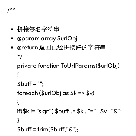
/**
拼接签名字符串
@param array $urlObj
@return 返回已经拼接好的字符串
*/
private function ToUrlParams($urlObj)
{
$buff = "";
foreach ($urlObj as $k => $v)
{
if($k != "sign") $buff .= $k . "=" . $v . "&";
}
$buff = trim($buff,"&");