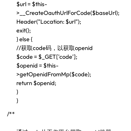
$url = $this-
>__CreateOauthUrlForCode($baseUrl);
Header("Location: $url");
exit();
} else {
//获取code码，以获取openid
$code = $_GET['code'];
$openid = $this-
>getOpenidFromMp($code);
return $openid;
}
}
/**