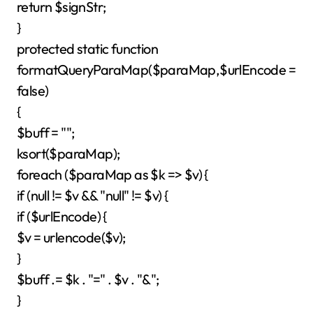
return $signStr;
}
protected static function
formatQueryParaMap($paraMap,$urlEncode =
false)
{
$buff = "";
ksort($paraMap);
foreach ($paraMap as $k => $v) {
if (null != $v && "null" != $v) {
if ($urlEncode) {
$v = urlencode($v);
}
$buff .= $k . "=" . $v . "&";
}