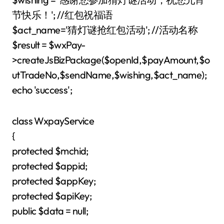
节快乐！'; //红包祝福语
$act_name='猜灯谜抢红包活动'; //活动名称
$result = $wxPay-
>createJsBizPackage($openId,$payAmount,$o
utTradeNo,$sendName,$wishing,$act_name);
echo 'success';
class WxpayService
{
protected $mchid;
protected $appid;
protected $appKey;
protected $apiKey;
public $data = null;