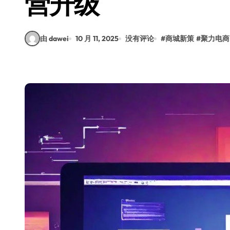
营升级
由 dawei
10 月 11, 2025
没有评论
#
商城新策
#
聚力电商