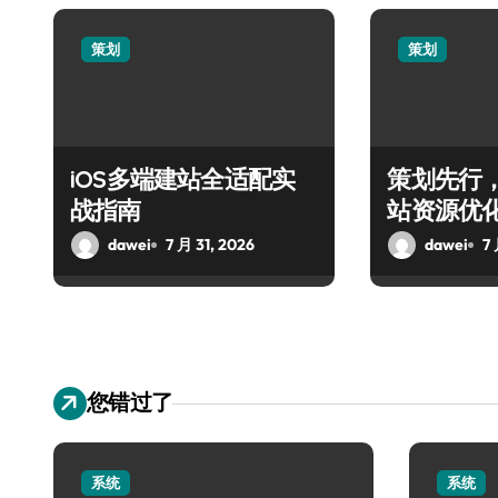
策划
策划
iOS多端建站全适配实
策划先行
战指南
站资源优
dawei
7 月 31, 2026
dawei
7 
您错过了
系统
系统