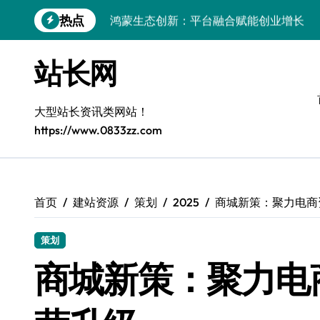
跳
热点
鸿蒙生态创新：平台融合赋能创业增长
转
到
跨界融合驱动站长技术架构创新
内
站长网
容
科技赋能精细化运营，释放媒体生态新价
基于容器编排的高可用服务器分类系统构
大型站长资讯类网站！
https://www.0833zz.com
平台创业：技术驱动生态闭环构建
跨界融合，云智驱动站长新变革
量子算法赋能精细化运营，点燃创作者经
首页
建站资源
策划
2025
商城新策：聚力电商
优化核心工具链，建站效能倍增实战秘籍
策划
容器协同编排：构建高效服务器环境
商城新策：聚力电