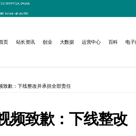
精要与技术创新
科技性能优化秘籍
析与高效实战技巧
首页
站长资讯
创业
大数据
运营中心
百科
电子
驱动性能跃升实战
长技术进阶必备
实战精要
实战精要解析
频致歉：下线整改并承担全部责任
备技术升级指南
控合规的算法级解析
视频致歉：下线整改