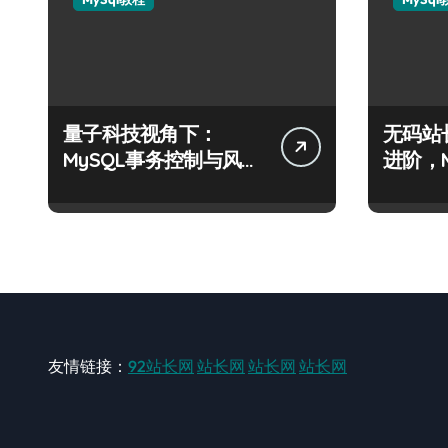
量子科技视角下：
无码站
MySQL事务控制与风控
进阶，
合规的算法级解析
科技实
友情链接：
92站长网
站长网
站长网
站长网