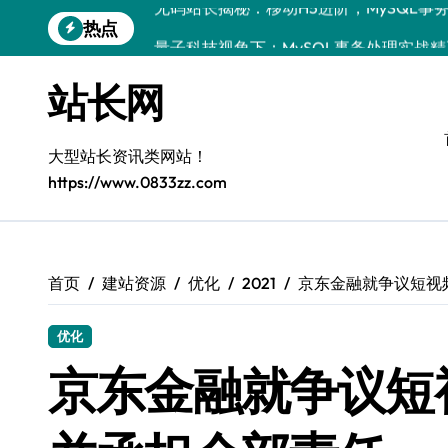
跳
热点
量子科技视角下：MySQL事务处理实战
转
到
MySQL进阶实战：解锁后端事务处理与
内
站长网
容
技术赋能站长：MySQL事务控制深度解
MySQL技术精要：后端事务掌控与科技
大型站长资讯类网站！
https://www.0833zz.com
全栈视角：MySQL事务处理与控制，站
VR开发进阶：MySQL事务控制科技赋能
移动H5站长进阶：MySQL事务控制科技
首页
建站资源
优化
2021
京东金融就争议短视
MySQL事务精控+安全优化实战：站长必
优化
量子科技视角下：MySQL事务控制与风
京东金融就争议短