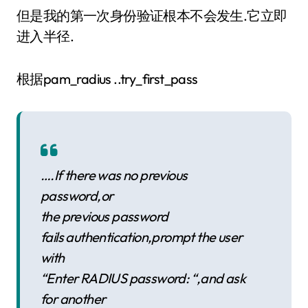
但是我的第一次身份验证根本不会发生.它立即
进入半径.
根据pam_radius ..try_first_pass
….If there was no previous
password,or
the previous password
fails authentication,prompt the user
with
“Enter RADIUS password: “,and ask
for another