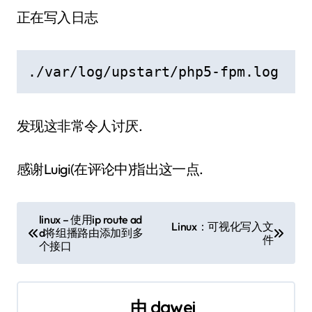
正在写入日志
./var/log/upstart/php5-fpm.log
发现这非常令人讨厌.
感谢Luigi(在评论中)指出这一点.
文
linux – 使用ip route ad
Linux：可视化写入文
d将组播路由添加到多
章
件
个接口
导
航
由
dawei