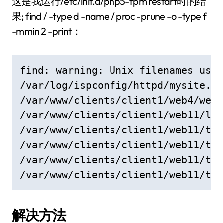
这是我运行/etc/init.d/php5-fpm restart时的结
果; find / -type d -name / proc -prune -o -type f
-mmin 2 -print：
find: warning: Unix filenames usua
/var/log/ispconfig/httpd/mysite.ne
/var/www/clients/client1/web4/web/
/var/www/clients/client1/web11/log
/var/www/clients/client1/web11/tmp
/var/www/clients/client1/web11/tmp
/var/www/clients/client1/web11/tmp
/var/www/clients/client1/web11/tmp
解决方法