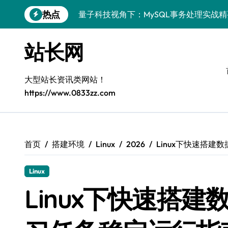
跳
热点
量子科技视角下：MySQL事务处理实战
转
到
MySQL进阶实战：解锁后端事务处理与
内
站长网
容
技术赋能站长：MySQL事务控制深度解
MySQL技术精要：后端事务掌控与科技
大型站长资讯类网站！
https://www.0833zz.com
全栈视角：MySQL事务处理与控制，站
VR开发进阶：MySQL事务控制科技赋能
移动H5站长进阶：MySQL事务控制科技
首页
搭建环境
Linux
2026
Linux下快速搭
MySQL事务精控+安全优化实战：站长必
Linux
量子科技视角下：MySQL事务控制与风
Linux下快速搭