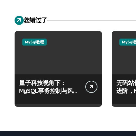
您错过了
MySql教程
MySql
量子科技视角下：
无码站
MySQL事务控制与风控
进阶，
合规的算法级解析
科技实