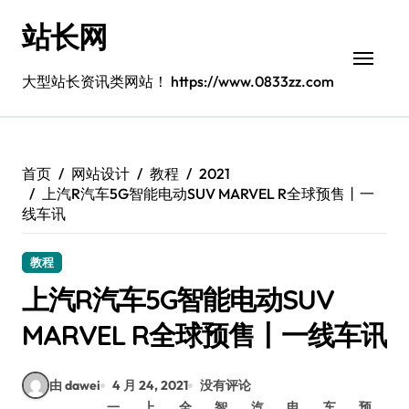
跳
站长网
转
到
内
大型站长资讯类网站！ https://www.0833zz.com
容
首页
网站设计
教程
2021
上汽R汽车5G智能电动SUV MARVEL R全球预售丨一
线车讯
教程
上汽R汽车5G智能电动SUV
MARVEL R全球预售丨一线车讯
由 dawei
4 月 24, 2021
没有评论
一
上
全
智
汽
电
车
预