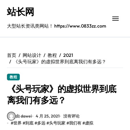
跳
站长网
转
到
内
大型站长资讯类网站！ https://www.0833zz.com
容
首页
网站设计
教程
2021
《头号玩家》的虚拟世界到底离我们有多远？
教程
《头号玩家》的虚拟世界到底
离我们有多远？
由 dawei
4 月 25, 2021
没有评论
#
世界
#
到底
#
多远
#
头号玩家
#
我们有
#
虚拟