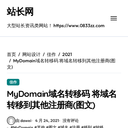
跳
站长网
转
到
内
大型站长资讯类网站！ https://www.0833zz.com
容
首页
网站设计
佳作
2021
MyDomain域名转移码 将域名转移到其他注册商(图
文)
佳作
MyDomain域名转移码 将域名
转移到其他注册商(图文)
由 dawei
4 月 24, 2021
没有评论
#
MyDomain
#
其他
#
图文
#
域名
#
注册
#
移到
#
转移