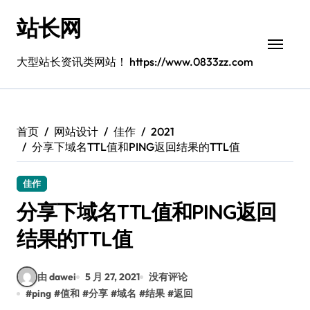
跳
站长网
转
到
内
大型站长资讯类网站！ https://www.0833zz.com
容
首页
网站设计
佳作
2021
分享下域名TTL值和PING返回结果的TTL值
佳作
分享下域名TTL值和PING返回
结果的TTL值
由 dawei
5 月 27, 2021
没有评论
#
ping
#
值和
#
分享
#
域名
#
结果
#
返回