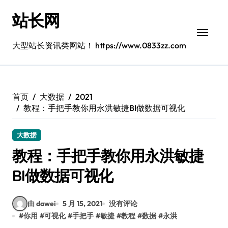
跳
站长网
转
到
内
大型站长资讯类网站！ https://www.0833zz.com
容
首页
大数据
2021
教程：手把手教你用永洪敏捷BI做数据可视化
大数据
教程：手把手教你用永洪敏捷
BI做数据可视化
由 dawei
5 月 15, 2021
没有评论
#
你用
#
可视化
#
手把手
#
敏捷
#
教程
#
数据
#
永洪