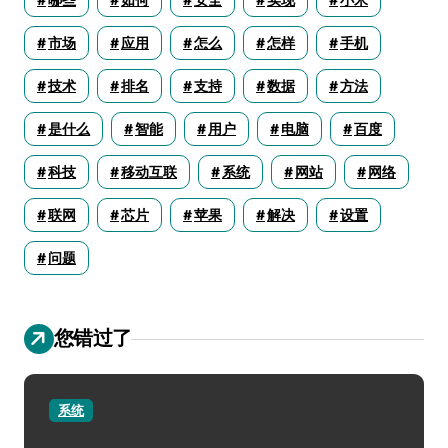
哪些
如何
安全
实现
小米
市场
应用
怎么
怎样
手机
技术
排名
支持
数据
方法
是什么
智能
用户
电脑
百度
科技
移动互联
系统
网站
网络
联网
芯片
苹果
解决
设置
问题
您错过了
系统