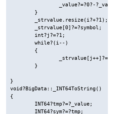
		_value?=?0?-?_value;

	}

	_strvalue.resize(i?+?1);//相当于给_strvalue开辟空间

	_strvalue[0]?=?symbol;

	int?j?=?1;

	while?(i--)

	{

		_strvalue[j++]?=?*str++;

	}

}

void?BigData::_INT64ToString()

{

	INT64?tmp?=?_value;

	INT64?sym?=?tmp;
