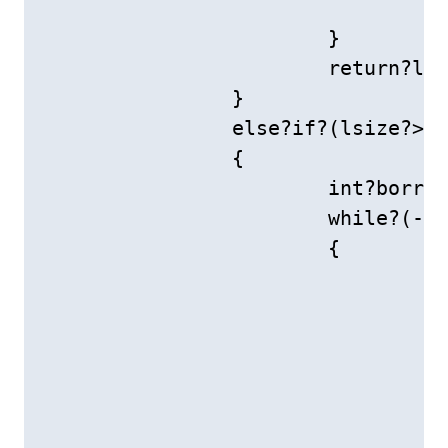
				}

			}

			return?left;

		}

		else?if?(lsize?>?rsize)

		{

			int?borrow?=?0;

			while?(--lsize?&&?--rsize)

			{

				if?(left[lsize]?<?right[rsize])

				{

					left[lsize]?=?left[lsize]?+?10?-?right[rsize]?-?bor
					borrow?=?
				}

				else
