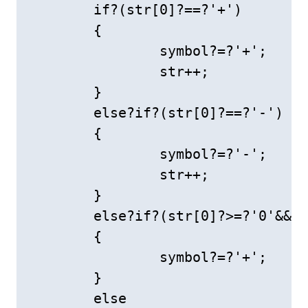
	if?(str[0]?==?'+')

	{

		symbol?=?'+';

		str++;

	}

	else?if?(str[0]?==?'-')

	{

		symbol?=?'-';

		str++;

	}

	else?if?(str[0]?>=?'0'&&str[0]?<=?'9')

	{

		symbol?=?'+';

	}

	else
