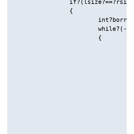
		if?(lsize?==?rsize)

		{

			int?borrow?=0;

			while?(--lsize?&&?--rsize)

			{

				if?(left[lsize]?<?right[rsize])

				{

					left[lsize]?=?left[lsize]?+?10?-?right[rsize]?-?bor
					borrow?=?
				}

				else

				{

					left[lsize]?=?left[lsize]?-?right[rsize]?-?borr
					borrow?=?