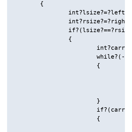
	{

		int?lsize?=?left.size();

		int?rsize?=?right.size();

		if?(lsize?==?rsize)

		{

			int?carry?=?0;

			while?(--lsize?&&?--rsize)

			{

				char?tmp?=?left[lsize];

				left[lsize]?=?(left[lsize]?-?'0'?+?right[rsize]?-?'0')?%?10?+?carry?+?'0';

				carry?=?(tmp?-?'0'?+?right[rsize]?-?'0')?/?10;

			}

			if?(carry?==?1)

			{

				left.insert(1,?"1");
