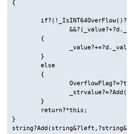
{

	if?(!_IsINT64OverFlow()?&&?!d._IsINT64OverFlow()?

		&&?(_value?+?d._value)?<=?Max_INT64?&&?(_value?+?d._value)?>=?Min_INT64)

	{

		_value?+=?d._value;

	}

	else

	{

		OverflowFlag?=?true;

		_strvalue?=?Add(_strvalue,?d._strvalue);

	}

	return?*this;

}

string?Add(string&?left,?string&?r