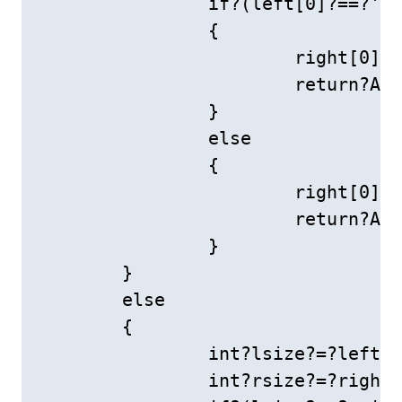
		if?(left[0]?==?'+')

		{

			right[0]?=?'+';

			return?Add(left,?right);

		}

		else

		{

			right[0]?=?'-';

			return?Add(left,?right);

		}

	}

	else

	{

		int?lsize?=?left.size();

		int?rsize?=?right.size();
