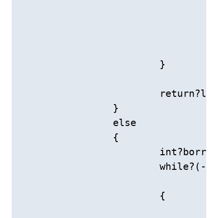
					left[lsize]?=?left[lsize]?-?'0'?-?borrow
					borrow?=?
				}

			}

			return?left;

		}

		else

		{

			int?borrow?=?0;

			while?(--rsize?&&?--lsize)

				//得先让rsize--，若--lsize为0；将不会执行--rsize;

			{

				if?(right[rsize]?<?left[lsize])
