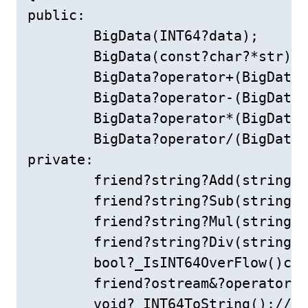
public:

	BigData(INT64?data);

	BigData(const?char?*str);

	BigData?operator+(BigData&?d);//加法

	BigData?operator-(BigData&?d);//减法

	BigData?operator*(BigData&?d);//乘法

	BigData?operator/(BigData&?d);//除法

private:

	friend?string?Add(string&?left,?string&?right);

	friend?string?Sub(string&?left,?string&?right);

	friend?string?Mul(string&?left,?string&?right);

	friend?string?Div(string&?left,?string&?right);

	bool?_IsINT64OverFlow()const;//判断数据是否溢出

	friend?ostream&?operator<<(ostream&?_cout,?const?BigData&?d);

	void?_INT64ToString();//将long?long?int数据转换成字符串
