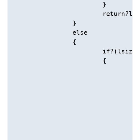
			}

			return?left;

		}

		else

		{

			if?(lsize?>?rsize)

			{

				int?carry?=?0;//进位

				while?(--lsize?&&?--rsize)//不能为--rsize&&-lsize

				{

					char?tmp?=?left[lsi
					left[lsize]?=?(left[lsize]?-?'0'?+?right[rsize]?-?'0')?%?10?+?c
					carry?=?(tmp?-?'0'?+?right[rsize]?-?'0'
				}

				while?(carry?==?1)
