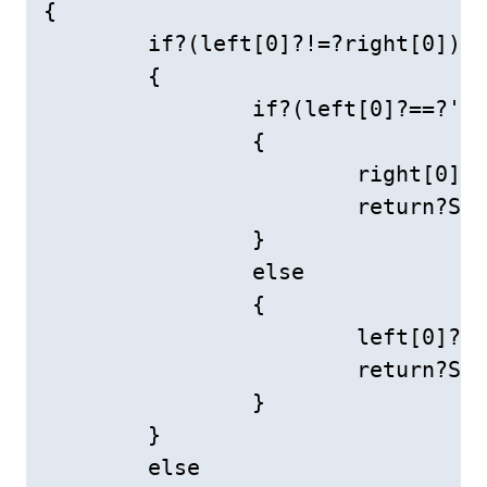
{

	if?(left[0]?!=?right[0])//符号不等

	{

		if?(left[0]?==?'+')

		{

			right[0]?=?'+';

			return?Sub(left,?right);

		}

		else

		{

			left[0]?=?'+';

			return?Sub(right,?left);

		}

	}

	else
