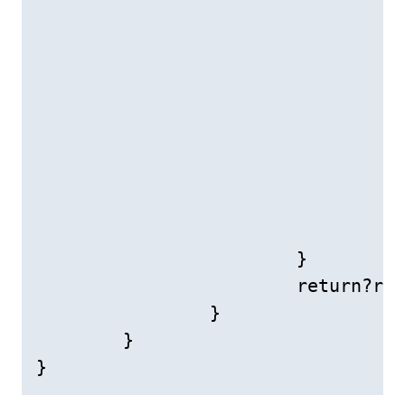
					//向更高位借位,eg:1000
					rsize-
				}

				else

				{

					right[rsize]?=?right[rsize]?-?'0'?-?borro
					borrow?=?
				}

			}

			return?right;

		}

	}

}