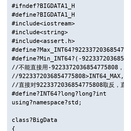
#ifndef?BIGDATA1_H

#define?BIGDATA1_H

#include<iostream>

#include<string>

#include<assert.h>

#define?Max_INT64?9223372036854775
#define?Min_INT64?(-92233720368547
//不能直接用-9223372036854775808，
//9223372036854775808>INT64_M
//直接对9223372036854775808取
#define?INT64?long?long?int

using?namespace?std;

class?BigData

{
