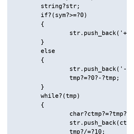
	string?str;

	if?(sym?>=?0)

	{

		str.push_back('+');

	}

	else

	{

		str.push_back('-');

		tmp?=?0?-?tmp;

	}

	while?(tmp)

	{

		char?ctmp?=?tmp?%?10?+?'0';

		str.push_back(ctmp);

		tmp?/=?10;
