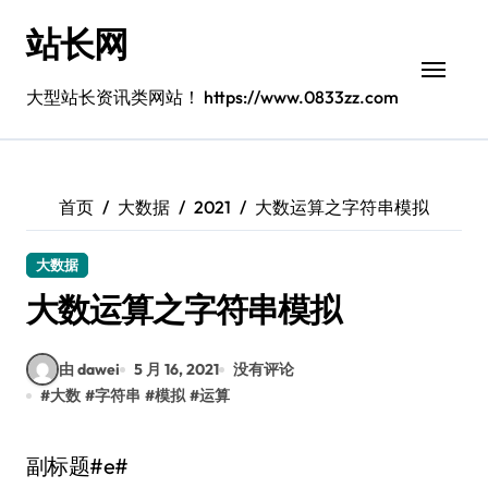
跳
站长网
转
到
内
大型站长资讯类网站！ https://www.0833zz.com
容
首页
大数据
2021
大数运算之字符串模拟
大数据
大数运算之字符串模拟
由 dawei
5 月 16, 2021
没有评论
#
大数
#
字符串
#
模拟
#
运算
副标题#e#