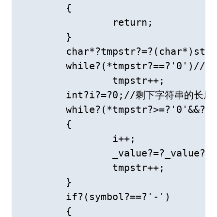
	{

		return;

	}

	char*?tmpstr?=?(char*)str;

	while?(*tmpstr?==?'0')//跳过前面的‘0’

		tmpstr++;

	int?i?=?0;//剩下字符串的长度

	while?(*tmpstr?>=?'0'&&?*tmpstr?<=?'9')

	{

		i++;

		_value?=?_value?*?10?+?*tmpstr?-?'0';

		tmpstr++;

	}

	if?(symbol?==?'-')

	{
