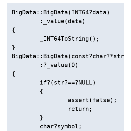
BigData::BigData(INT64?data)

	:_value(data)

{

	_INT64ToString();

}

BigData::BigData(const?char?*str)

	:?_value(0)

{

	if?(str?==?NULL)

	{

		assert(false);

		return;

	}

	char?symbol;
