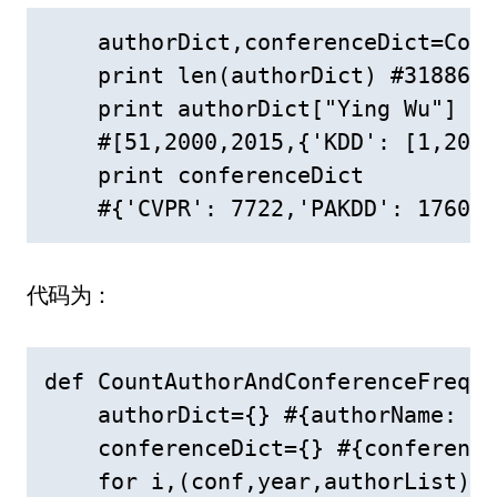
    authorDict,conferenceDict=Coun
    print len(authorDict) #31886

    print authorDict["Ying Wu"]

    #[51,2000,2015,{'KDD': [1,2007
    print conferenceDict

代码为：
def CountAuthorAndConferenceFreque
    authorDict={} #{authorName: to
    conferenceDict={} #{conference
    for i,(conf,year,authorList) i