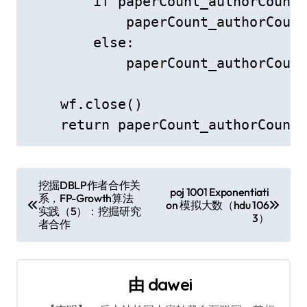
        if paperCount_authorCount_
            paperCount_authorCount
        else:

            paperCount_authorCount
    wf.close()

    return paperCount_authorCount_
文
挖掘DBLP作者合作关
poj 1001 Exponentiati
系，FP-Growth算法
章
on 模拟大数（hdu 106
实践（5）：挖掘研究
3）
者合作
导
航
由
dawei