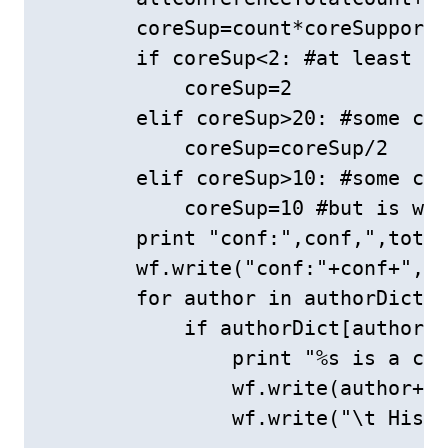
        coreSup=count*coreSupport

        if coreSup<2: #at least 2,
            coreSup=2

        elif coreSup>20: #some con
            coreSup=coreSup/2

        elif coreSup>10: #some con
            coreSup=10 #but is we 
        print "conf:",conf,",total
        wf.write("conf:"+conf+",to
        for author in authorDict.k
            if authorDict[author][
                print "%s is a cor
                wf.write(author+" 
                wf.write("\t His/H