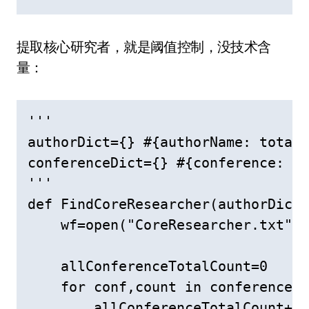
提取核心研究者，就是阈值控制，没技术含
量：
'''

authorDict={} #{authorName: total(
conferenceDict={} #{conference: co
'''

def FindCoreResearcher(authorDict,
    wf=open("CoreResearcher.txt","
    allConferenceTotalCount=0

    for conf,count in conferenceDi
        allConferenceTotalCount+=c