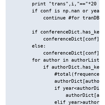
        print "trans",i,"=="*20

        if conf is np.nan or year 
            continue #for tranDB[2
        if conferenceDict.has_key(
            conferenceDict[conf]+=
        else:

            conferenceDict[conf]=1

        for author in authorList.s
            if authorDict.has_key(
                #total(frequence,e
                authorDict[author]
                if year<authorDict
                    authorDict[aut
                elif year>authorDi