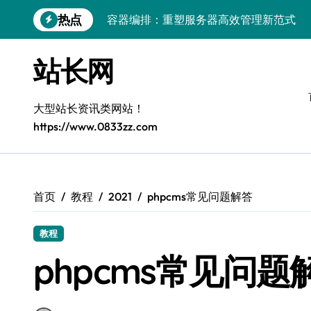
跳
热点
容器编排：重塑服务器高效管理新范式
转
到
鸿蒙生态创新：平台融合赋能创业增长
内
站长网
容
跨界融合驱动站长技术架构创新
科技赋能精细化运营，释放媒体生态新价
大型站长资讯类网站！
https://www.0833zz.com
基于容器编排的高可用服务器分类系统构
平台创业：技术驱动生态闭环构建
跨界融合，云智驱动站长新变革
首页
教程
2021
phpcms常见问题解答
量子算法赋能精细化运营，点燃创作者经
教程
优化核心工具链，建站效能倍增实战秘籍
phpcms常见问题
容器协同编排：构建高效服务器环境