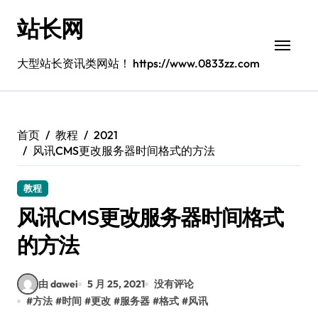
跳
站长网
转
到
内
大型站长资讯类网站！ https://www.0833zz.com
容
首页
教程
2021
风讯CMS更改服务器时间格式的方法
教程
风讯CMS更改服务器时间格式
的方法
由 dawei
5 月 25, 2021
没有评论
#
方法
#
时间
#
更改
#
服务器
#
格式
#
风讯