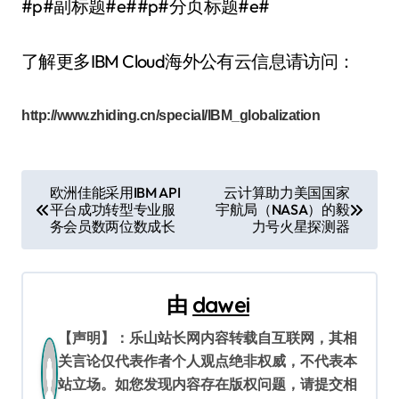
#p#副标题#e##p#分页标题#e#
了解更多IBM Cloud海外公有云信息请访问：
http://www.zhiding.cn/special/IBM_globalization
文
欧洲佳能采用IBM API
云计算助力美国国家
平台成功转型专业服
宇航局（NASA）的毅
章
务会员数两位数成长
力号火星探测器
导
航
由
dawei
【声明】：乐山站长网内容转载自互联网，其相
关言论仅代表作者个人观点绝非权威，不代表本
站立场。如您发现内容存在版权问题，请提交相