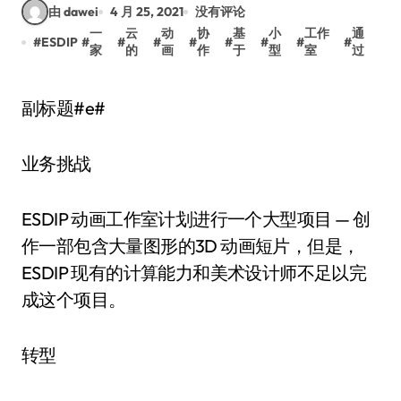
由 dawei
4 月 25, 2021
没有评论
一
云
动
协
基
小
工作
通
#
ESDIP
#
#
#
#
#
#
#
#
家
的
画
作
于
型
室
过
副标题#e#
业务挑战
ESDIP 动画工作室计划进行一个大型项目 — 创
作一部包含大量图形的3D 动画短片，但是，
ESDIP 现有的计算能力和美术设计师不足以完
成这个项目。
转型